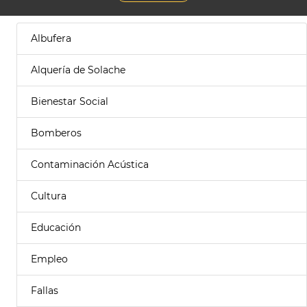
Albufera
Alquería de Solache
Bienestar Social
Bomberos
Contaminación Acústica
Cultura
Educación
Empleo
Fallas