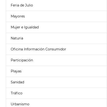
Feria de Julio
Mayores
Mujer e Igualdad
Naturia
Oficina Información Consumidor
Participación
Playas
Sanidad
Tráfico
Urbanismo