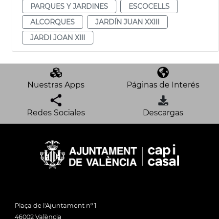
PARQUES Y JARDINES
ESCOCELLS
ALCORQUES
JARDÍN JUAN XXIII
JARDI JOAN XIII
Nuestras Apps
Páginas de Interés
Redes Sociales
Descargas
Plaça de l'Ajuntament nº 1
46002 València