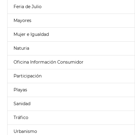
Feria de Julio
Mayores
Mujer e Igualdad
Naturia
Oficina Información Consumidor
Participación
Playas
Sanidad
Tráfico
Urbanismo