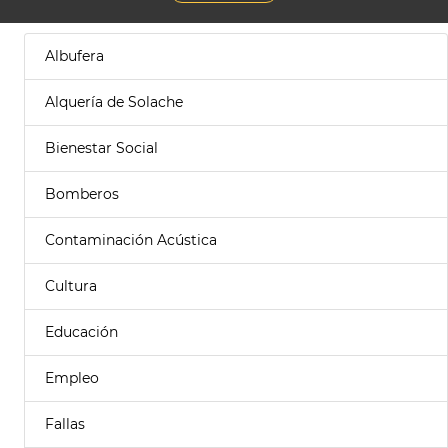
Albufera
Alquería de Solache
Bienestar Social
Bomberos
Contaminación Acústica
Cultura
Educación
Empleo
Fallas