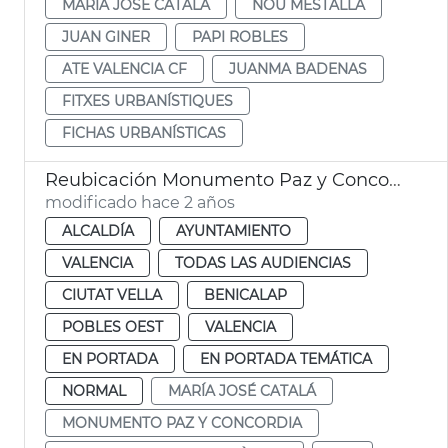
MARÍA JOSÉ CATALÁ
NOU MESTALLA
JUAN GINER
PAPI ROBLES
ATE VALENCIA CF
JUANMA BADENAS
FITXES URBANÍSTIQUES
FICHAS URBANÍSTICAS
Reubicación Monumento Paz y Concordia
modificado hace 2 años
ALCALDÍA
AYUNTAMIENTO
VALENCIA
TODAS LAS AUDIENCIAS
CIUTAT VELLA
BENICALAP
POBLES OEST
VALENCIA
EN PORTADA
EN PORTADA TEMÁTICA
NORMAL
MARÍA JOSÉ CATALÁ
MONUMENTO PAZ Y CONCORDIA