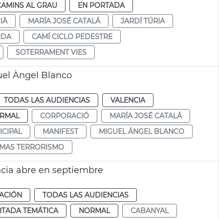
CAMINS AL GRAU
EN PORTADA
IÀ
MARÍA JOSÉ CATALÁ
JARDÍ TÚRIA
RDA
CAMÍ CICLO PEDESTRE
SOTERRAMENT VIES
el Àngel Blanco
TODAS LAS AUDIENCIAS
VALENCIA
RMAL
CORPORACIÓ
MARÍA JOSÉ CATALÁ
CIPAL
MANIFEST
MIGUEL ÁNGEL BLANCO
IMAS TERRORISMO
ncia abre en septiembre
ACIÓN
TODAS LAS AUDIENCIAS
RTADA TEMÁTICA
NORMAL
CABANYAL