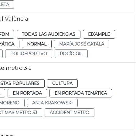
LETA
al València
FDM
TODAS LAS AUDIENCIAS
EIXAMPLE
MÁTICA
NORMAL
MARÍA JOSÉ CATALÁ
POLIDEPORTIVO
ROCÍO GIL
e metro 3-J
ESTAS POPULARES
CULTURA
EN PORTADA
EN PORTADA TEMÁTICA
S MORENO
ANJA KRAKOWSKI
CTIMAS METRO 3J
ACCIDENT METRO