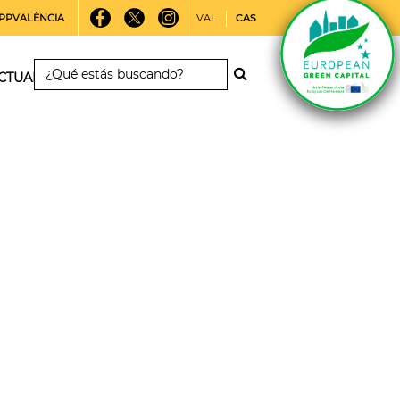
PPVALÈNCIA
VAL
CAS
CTUALIDAD