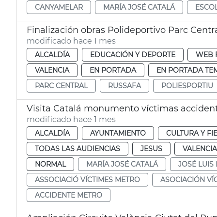
CANYAMELAR
MARÍA JOSÉ CATALÁ
ESCO
Finalización obras Polideportivo Parc Centr
modificado hace 1 mes
ALCALDÍA
EDUCACIÓN Y DEPORTE
WEB 
VALENCIA
EN PORTADA
EN PORTADA TE
PARC CENTRAL
RUSSAFA
POLIESPORTIU
Visita Catalá monumento víctimas accident
modificado hace 1 mes
ALCALDÍA
AYUNTAMIENTO
CULTURA Y FI
TODAS LAS AUDIENCIAS
JESUS
VALENCIA
NORMAL
MARÍA JOSÉ CATALÁ
JOSÉ LUI
ASSOCIACIÓ VÍCTIMES METRO
ASOCIACIÓN VÍ
ACCIDENTE METRO