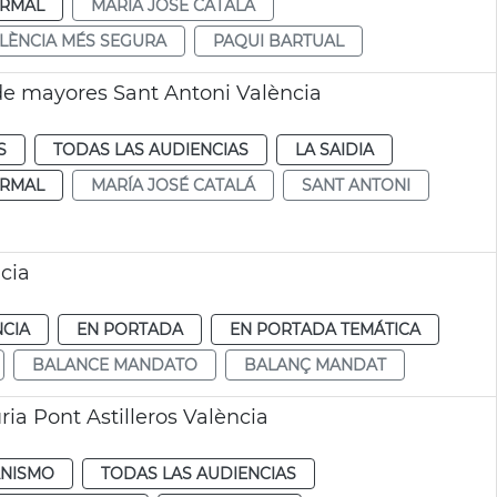
RMAL
MARÍA JOSÉ CATALÁ
ALÈNCIA MÉS SEGURA
PAQUI BARTUAL
de mayores Sant Antoni València
S
TODAS LAS AUDIENCIAS
LA SAIDIA
RMAL
MARÍA JOSÉ CATALÁ
SANT ANTONI
cia
NCIA
EN PORTADA
EN PORTADA TEMÁTICA
BALANCE MANDATO
BALANÇ MANDAT
ia Pont Astilleros València
NISMO
TODAS LAS AUDIENCIAS