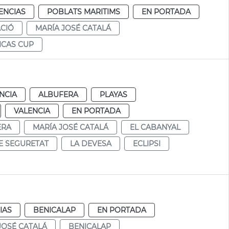
ENCIAS
POBLATS MARITIMS
EN PORTADA
CIÓ
MARÍA JOSÉ CATALÁ
ICAS CUP
NCIA
ALBUFERA
PLAYAS
VALENCIA
EN PORTADA
ERA
MARÍA JOSÉ CATALÁ
EL CABANYAL
E SEGURETAT
LA DEVESA
ECLIPSI
IAS
BENICALAP
EN PORTADA
JOSÉ CATALÁ
BENICALAP