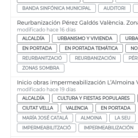
BANDA SINFÓNICA MUNICIPAL
AUDITORI
Reurbanización Pérez Galdós València. Zo
modificado hace 16 días
ALCALDÍA
URBANISMO Y VIVIENDA
URBA
EN PORTADA
EN PORTADA TEMÁTICA
NO
REURBANITZACIÓ
REURBANIZACIÓN
PÉR
ZONAS SOMBRA
Inicio obras impermeabilización L’Almoina 
modificado hace 19 días
ALCALDÍA
CULTURA Y FIESTAS POPULARES
CIUTAT VELLA
VALENCIA
EN PORTADA
MARÍA JOSÉ CATALÁ
ALMOINA
LA SEU
IMPERMEABILITZACIÓ
IMPERMEABILIZACIÓN