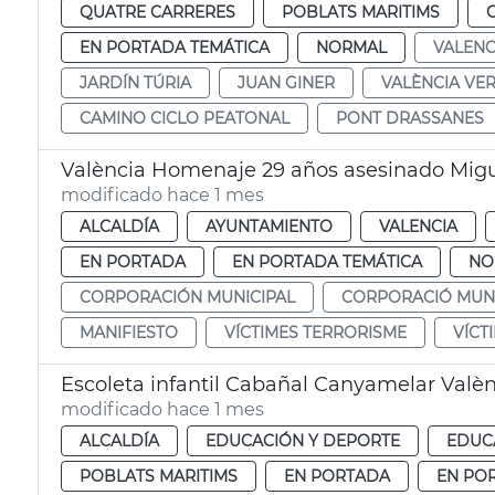
QUATRE CARRERES
POBLATS MARITIMS
EN PORTADA TEMÁTICA
NORMAL
VALENC
JARDÍN TÚRIA
JUAN GINER
VALÈNCIA VE
CAMINO CICLO PEATONAL
PONT DRASSANES
València Homenaje 29 años asesinado Migu
modificado hace 1 mes
ALCALDÍA
AYUNTAMIENTO
VALENCIA
EN PORTADA
EN PORTADA TEMÁTICA
NO
CORPORACIÓN MUNICIPAL
CORPORACIÓ MUNI
MANIFIESTO
VÍCTIMES TERRORISME
VÍCT
Escoleta infantil Cabañal Canyamelar Valè
modificado hace 1 mes
ALCALDÍA
EDUCACIÓN Y DEPORTE
EDUC
POBLATS MARITIMS
EN PORTADA
EN PO