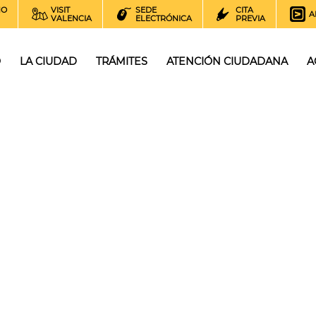
NO
VISIT
SEDE
CITA
A
VALENCIA
ELECTRÓNICA
PREVIA
O
LA CIUDAD
TRÁMITES
ATENCIÓN CIUDADANA
A