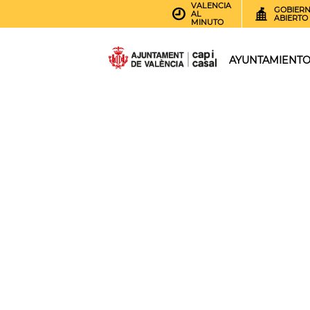
VALENCIA
GOBIER
AL
ABIERTO
MINUTO
AYUNTAMIENT