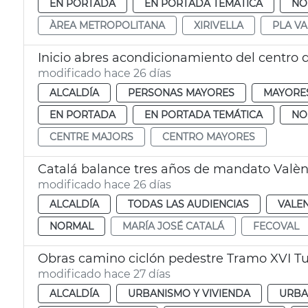
EN PORTADA
EN PORTADA TEMÁTICA
NO
ÀREA METROPOLITANA
XIRIVELLA
PLA V
Inicio abres acondicionamiento del centro 
modificado hace 26 días
ALCALDÍA
PERSONAS MAYORES
MAYORE
EN PORTADA
EN PORTADA TEMÁTICA
NO
CENTRE MAJORS
CENTRO MAYORES
Catalá balance tres años de mandato Valèn
modificado hace 26 días
ALCALDÍA
TODAS LAS AUDIENCIAS
VALE
NORMAL
MARÍA JOSÉ CATALÁ
FECOVAL
Obras camino ciclón pedestre Tramo XVI Tur
modificado hace 27 días
ALCALDÍA
URBANISMO Y VIVIENDA
URBA