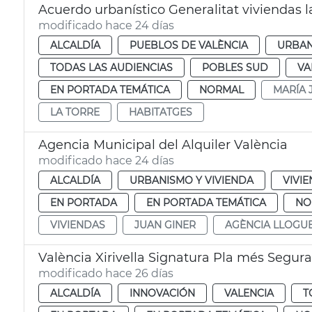
Acuerdo urbanístico Generalitat viviendas l
modificado hace 24 días
ALCALDÍA
PUEBLOS DE VALÈNCIA
URBAN
TODAS LAS AUDIENCIAS
POBLES SUD
VA
EN PORTADA TEMÁTICA
NORMAL
MARÍA 
LA TORRE
HABITATGES
Agencia Municipal del Alquiler València
modificado hace 24 días
ALCALDÍA
URBANISMO Y VIVIENDA
VIVI
EN PORTADA
EN PORTADA TEMÁTICA
NO
VIVIENDAS
JUAN GINER
AGÈNCIA LLOGU
València Xirivella Signatura Pla més Segura
modificado hace 26 días
ALCALDÍA
INNOVACIÓN
VALENCIA
T