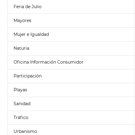
Feria de Julio
Mayores
Mujer e Igualdad
Naturia
Oficina Información Consumidor
Participación
Playas
Sanidad
Tráfico
Urbanismo