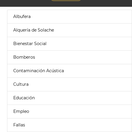
Albufera
Alquería de Solache
Bienestar Social
Bomberos
Contaminación Acústica
Cultura
Educación
Empleo
Fallas