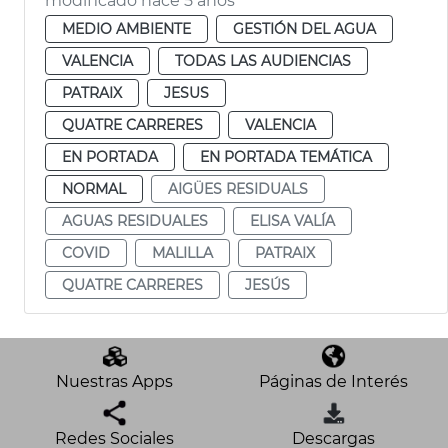
modificado hace 5 años
MEDIO AMBIENTE
GESTIÓN DEL AGUA
VALENCIA
TODAS LAS AUDIENCIAS
PATRAIX
JESUS
QUATRE CARRERES
VALENCIA
EN PORTADA
EN PORTADA TEMÁTICA
NORMAL
AIGÜES RESIDUALS
AGUAS RESIDUALES
ELISA VALÍA
COVID
MALILLA
PATRAIX
QUATRE CARRERES
JESÚS
Nuestras Apps
Páginas de Interés
Redes Sociales
Descargas