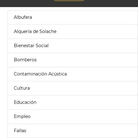
Albufera
Alquería de Solache
Bienestar Social
Bomberos
Contaminación Acústica
Cultura
Educación
Empleo
Fallas