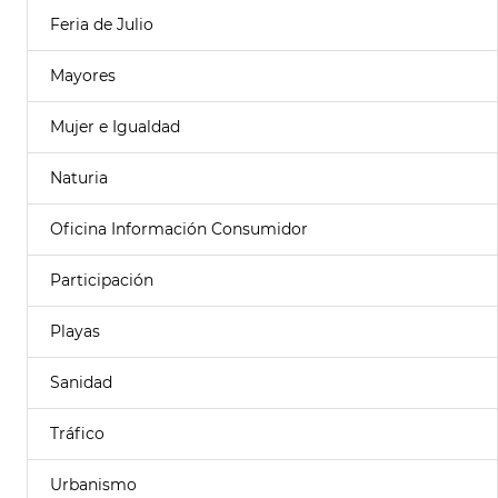
Feria de Julio
Mayores
Mujer e Igualdad
Naturia
Oficina Información Consumidor
Participación
Playas
Sanidad
Tráfico
Urbanismo