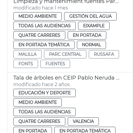
Limpieza y mantenimient fuentes Parc Central València
modificado hace 1 mes
MEDIO AMBIENTE
GESTIÓN DEL AGUA
TODAS LAS AUDIENCIAS
EIXAMPLE
QUATRE CARRERES
EN PORTADA
EN PORTADA TEMÁTICA
NORMAL
MALILLA
PARC CENTRAL
RUSSAFA
FONTS
FUENTES
Tala de árboles en CEIP Pablo Neruda para evitar riesgos
modificado hace 2 años
EDUCACIÓN Y DEPORTE
MEDIO AMBIENTE
TODAS LAS AUDIENCIAS
QUATRE CARRERES
VALENCIA
EN PORTADA
EN PORTADA TEMÁTICA