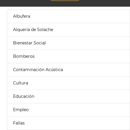
Albufera
Alquería de Solache
Bienestar Social
Bomberos
Contaminación Acústica
Cultura
Educación
Empleo
Fallas