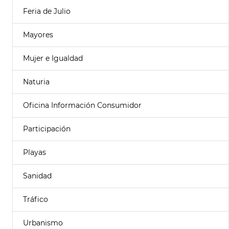
Feria de Julio
Mayores
Mujer e Igualdad
Naturia
Oficina Información Consumidor
Participación
Playas
Sanidad
Tráfico
Urbanismo