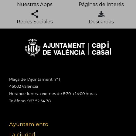
Nuestras Apps
Páginas de Interés
Redes Sociales
Descargas
Plaça de l'Ajuntament nº 1
46002 València
Horarios: lunes a viernes de 8:30 a 14:00 horas
Teléfono: 963 52 54 78
Ayuntamiento
La ciudad