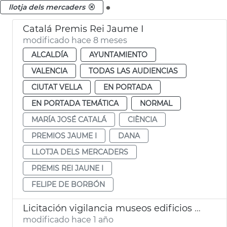
.
llotja dels mercaders
Catalá Premis Rei Jaume I
modificado hace 8 meses
ALCALDÍA
AYUNTAMIENTO
VALENCIA
TODAS LAS AUDIENCIAS
CIUTAT VELLA
EN PORTADA
EN PORTADA TEMÁTICA
NORMAL
MARÍA JOSÉ CATALÁ
CIÈNCIA
PREMIOS JAUME I
DANA
LLOTJA DELS MERCADERS
PREMIS REI JAUNE I
FELIPE DE BORBÓN
Licitación vigilancia museos edificios históricos municipales València
modificado hace 1 año