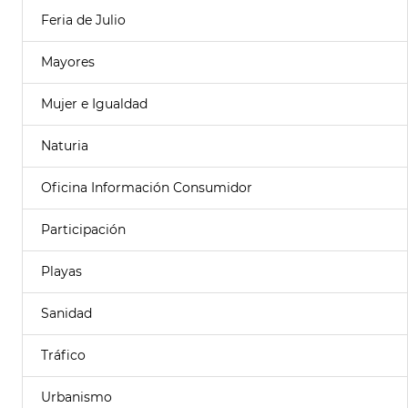
Feria de Julio
Mayores
Mujer e Igualdad
Naturia
Oficina Información Consumidor
Participación
Playas
Sanidad
Tráfico
Urbanismo