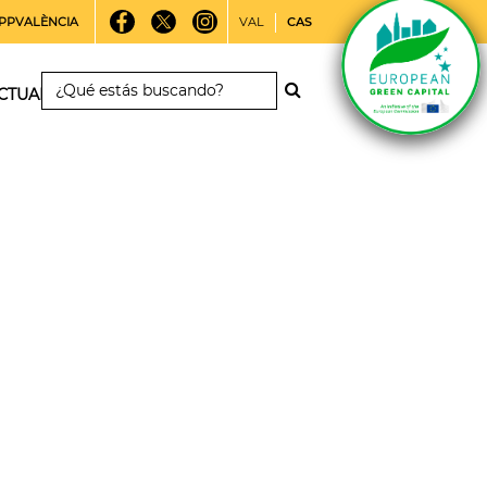
PPVALÈNCIA
VAL
CAS
CTUALIDAD