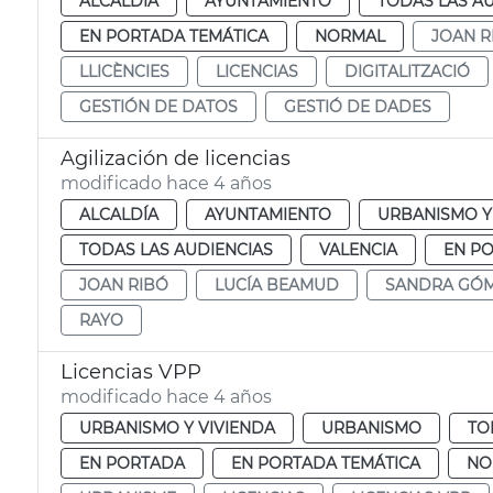
ALCALDÍA
AYUNTAMIENTO
TODAS LAS A
EN PORTADA TEMÁTICA
NORMAL
JOAN R
LLICÈNCIES
LICENCIAS
DIGITALITZACIÓ
GESTIÓN DE DATOS
GESTIÓ DE DADES
Agilización de licencias
modificado hace 4 años
ALCALDÍA
AYUNTAMIENTO
URBANISMO Y
TODAS LAS AUDIENCIAS
VALENCIA
EN P
JOAN RIBÓ
LUCÍA BEAMUD
SANDRA GÓ
RAYO
Licencias VPP
modificado hace 4 años
URBANISMO Y VIVIENDA
URBANISMO
TO
EN PORTADA
EN PORTADA TEMÁTICA
NO