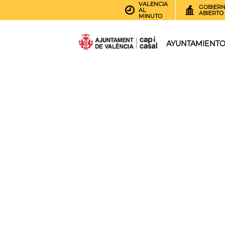
VALENCIA
GOBIER
AL
ABIERTO
MINUTO
AYUNTAMIENT