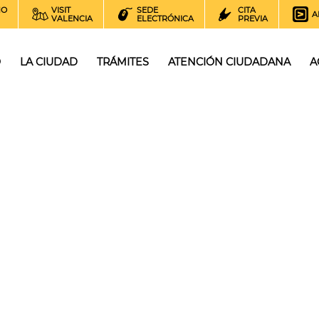
NO
VISIT
SEDE
CITA
A
VALENCIA
ELECTRÓNICA
PREVIA
O
LA CIUDAD
TRÁMITES
ATENCIÓN CIUDADANA
A