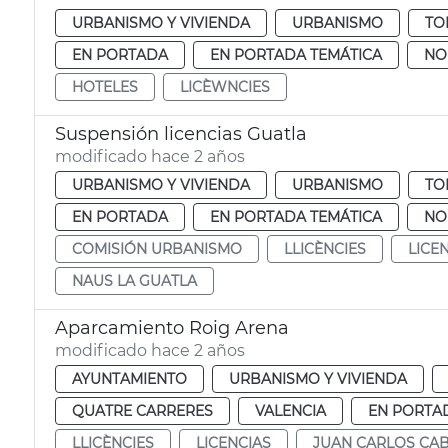
URBANISMO Y VIVIENDA
URBANISMO
TO
EN PORTADA
EN PORTADA TEMÁTICA
NO
HOTELES
LICÈWNCIES
Suspensión licencias Guatla
modificado hace 2 años
URBANISMO Y VIVIENDA
URBANISMO
TO
EN PORTADA
EN PORTADA TEMÁTICA
NO
COMISIÓN URBANISMO
LLICÈNCIES
LICE
NAUS LA GUATLA
Aparcamiento Roig Arena
modificado hace 2 años
AYUNTAMIENTO
URBANISMO Y VIVIENDA
QUATRE CARRERES
VALENCIA
EN PORTA
LLICÈNCIES
LICENCIAS
JUAN CARLOS CA