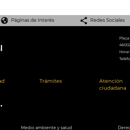
Páginas de Interés
Redes Sociales
Plaça
46002
Horari
Teléf
ad
Trámites
Atención
ciudadana
.
Medio ambiente y salud
Derec