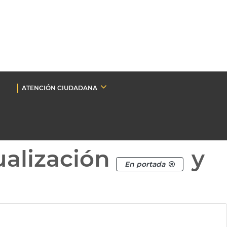
ATENCIÓN CIUDADANA
ualización
y
En portada