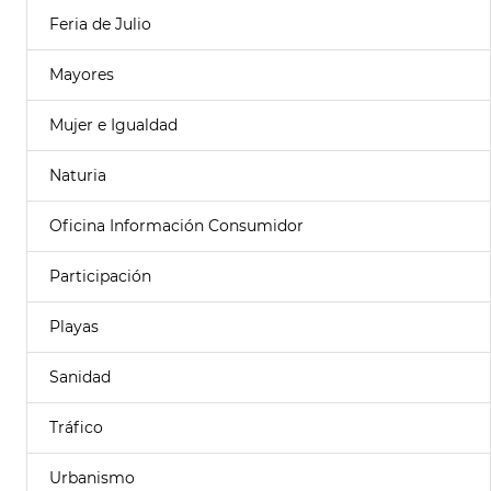
Feria de Julio
Mayores
Mujer e Igualdad
Naturia
Oficina Información Consumidor
Participación
Playas
Sanidad
Tráfico
Urbanismo