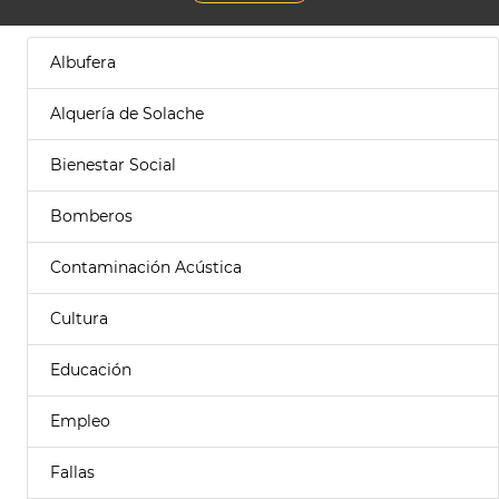
Albufera
Alquería de Solache
Bienestar Social
Bomberos
Contaminación Acústica
Cultura
Educación
Empleo
Fallas