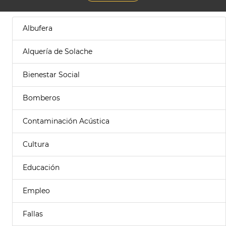
Albufera
Alquería de Solache
Bienestar Social
Bomberos
Contaminación Acústica
Cultura
Educación
Empleo
Fallas