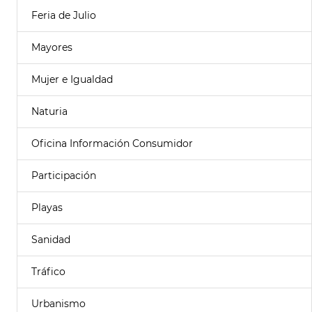
Feria de Julio
Mayores
Mujer e Igualdad
Naturia
Oficina Información Consumidor
Participación
Playas
Sanidad
Tráfico
Urbanismo