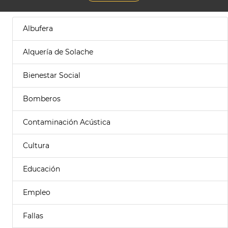
Albufera
Alquería de Solache
Bienestar Social
Bomberos
Contaminación Acústica
Cultura
Educación
Empleo
Fallas