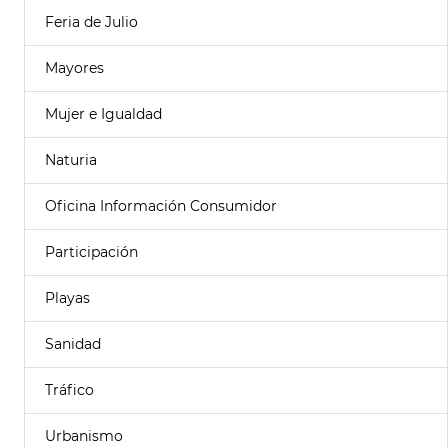
Feria de Julio
Mayores
Mujer e Igualdad
Naturia
Oficina Información Consumidor
Participación
Playas
Sanidad
Tráfico
Urbanismo