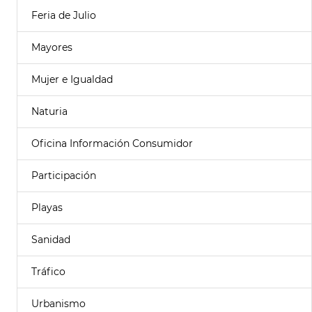
Feria de Julio
Mayores
Mujer e Igualdad
Naturia
Oficina Información Consumidor
Participación
Playas
Sanidad
Tráfico
Urbanismo