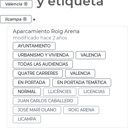
y etiqueta
Valencia
.
licampa
Aparcamiento Roig Arena
modificado hace 2 años
AYUNTAMIENTO
URBANISMO Y VIVIENDA
VALENCIA
TODAS LAS AUDIENCIAS
QUATRE CARRERES
VALENCIA
EN PORTADA
EN PORTADA TEMÁTICA
NORMAL
LLICÈNCIES
LICENCIAS
JUAN CARLOS CABALLERO
JOSÉ MARÍ OLANO
ROIG ARENA
LICAMPA