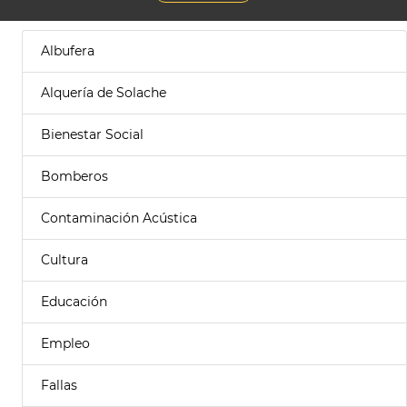
Albufera
Alquería de Solache
Bienestar Social
Bomberos
Contaminación Acústica
Cultura
Educación
Empleo
Fallas