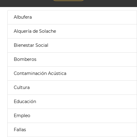
Albufera
Alquería de Solache
Bienestar Social
Bomberos
Contaminación Acústica
Cultura
Educación
Empleo
Fallas