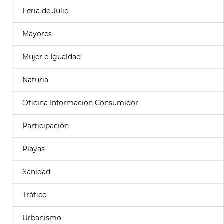
Feria de Julio
Mayores
Mujer e Igualdad
Naturia
Oficina Información Consumidor
Participación
Playas
Sanidad
Tráfico
Urbanismo