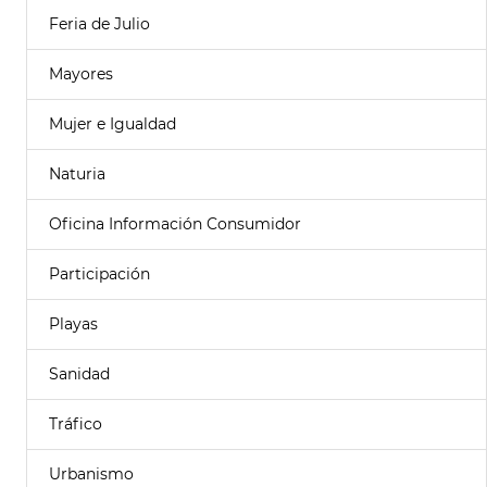
Feria de Julio
Mayores
Mujer e Igualdad
Naturia
Oficina Información Consumidor
Participación
Playas
Sanidad
Tráfico
Urbanismo