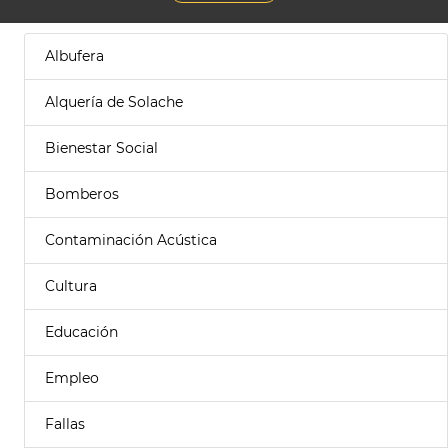
Albufera
Alquería de Solache
Bienestar Social
Bomberos
Contaminación Acústica
Cultura
Educación
Empleo
Fallas