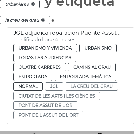
y etiqueta
Urbanismo
.
la creu del grau
JGL adjudica reparación Puente Assut de l'Or València
modificado hace 4 meses
URBANISMO Y VIVIENDA
URBANISMO
TODAS LAS AUDIENCIAS
QUATRE CARRERES
CAMINS AL GRAU
EN PORTADA
EN PORTADA TEMÁTICA
NORMAL
JGL
LA CREU DEL GRAU
CIUTAT DE LES ARTS I LES CIÈNCIES
PONT DE ASSUT DE L OR
PONT DE L ASSUT DE L ORT