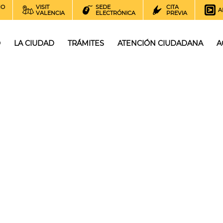
NO
VISIT
SEDE
CITA
A
VALENCIA
ELECTRÓNICA
PREVIA
O
LA CIUDAD
TRÁMITES
ATENCIÓN CIUDADANA
A