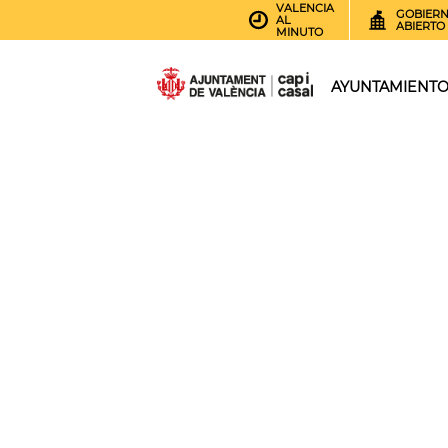
VALENCIA
GOBIER
AL
ABIERTO
MINUTO
AYUNTAMIENT