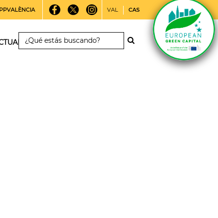
PPVALÈNCIA
VAL
CAS
CTUALIDAD