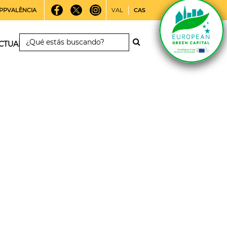
PPVALÈNCIA
VAL
CAS
CTUALIDAD