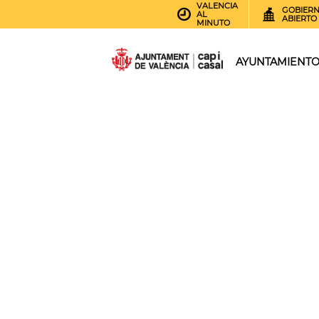
VALENCIA
GOBIER
AL
ABIERTO
MINUTO
AYUNTAMIENT