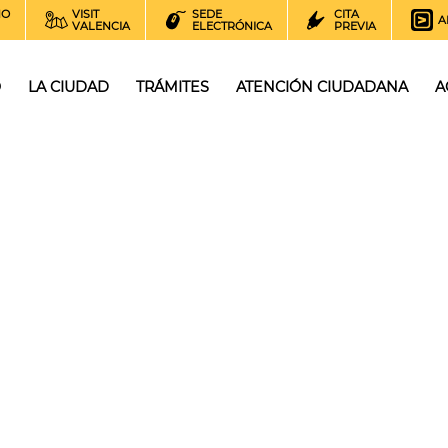
NO
VISIT
SEDE
CITA
A
VALENCIA
ELECTRÓNICA
PREVIA
O
LA CIUDAD
TRÁMITES
ATENCIÓN CIUDADANA
A