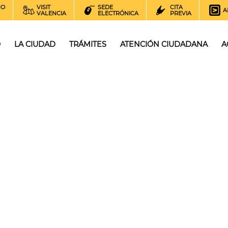
NO
VISIT
SEDE
CITA
A
VALENCIA
ELECTRÓNICA
PREVIA
O
LA CIUDAD
TRÁMITES
ATENCIÓN CIUDADANA
A