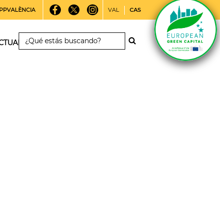
PPVALÈNCIA
VAL
CAS
CTUALIDAD