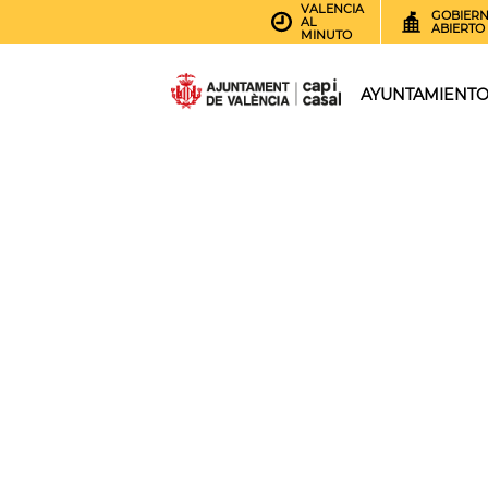
VALENCIA
GOBIER
AL
ABIERTO
MINUTO
AYUNTAMIENT