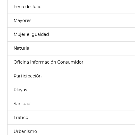
Feria de Julio
Mayores
Mujer e Igualdad
Naturia
Oficina Información Consumidor
Participación
Playas
Sanidad
Tráfico
Urbanismo