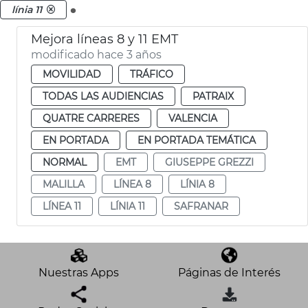
.
línia 11
Mejora líneas 8 y 11 EMT
modificado hace 3 años
MOVILIDAD
TRÁFICO
TODAS LAS AUDIENCIAS
PATRAIX
QUATRE CARRERES
VALENCIA
EN PORTADA
EN PORTADA TEMÁTICA
NORMAL
EMT
GIUSEPPE GREZZI
MALILLA
LÍNEA 8
LÍNIA 8
LÍNEA 11
LÍNIA 11
SAFRANAR
Nuestras Apps
Páginas de Interés