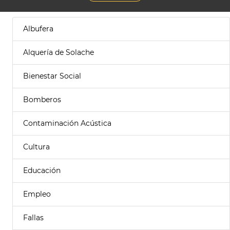
Albufera
Alquería de Solache
Bienestar Social
Bomberos
Contaminación Acústica
Cultura
Educación
Empleo
Fallas