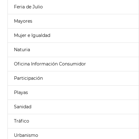
Feria de Julio
Mayores
Mujer e Igualdad
Naturia
Oficina Información Consumidor
Participación
Playas
Sanidad
Tráfico
Urbanismo