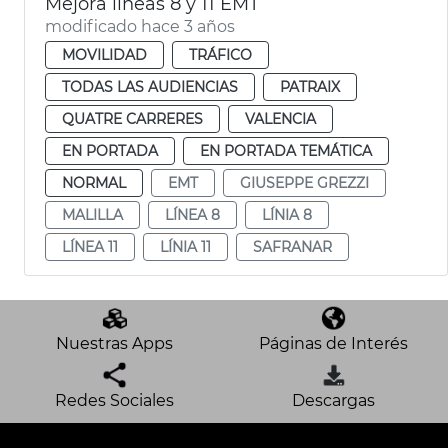
Mejora líneas 8 y 11 EMT
modificado hace 3 años
MOVILIDAD
TRÁFICO
TODAS LAS AUDIENCIAS
PATRAIX
QUATRE CARRERES
VALENCIA
EN PORTADA
EN PORTADA TEMÁTICA
NORMAL
EMT
GIUSEPPE GREZZI
MALILLA
LÍNEA 8
LÍNIA 8
LÍNEA 11
LÍNIA 11
SAFRANAR
Nuestras Apps
Páginas de Interés
Redes Sociales
Descargas