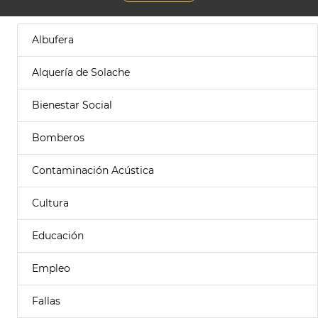
Albufera
Alquería de Solache
Bienestar Social
Bomberos
Contaminación Acústica
Cultura
Educación
Empleo
Fallas