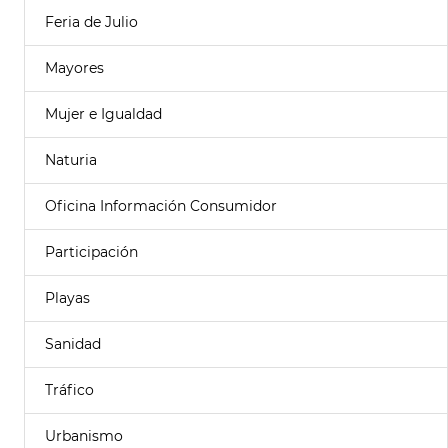
Feria de Julio
Mayores
Mujer e Igualdad
Naturia
Oficina Información Consumidor
Participación
Playas
Sanidad
Tráfico
Urbanismo