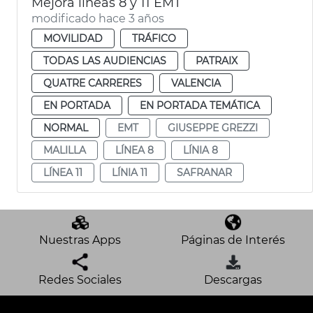
Mejora líneas 8 y 11 EMT
modificado hace 3 años
MOVILIDAD
TRÁFICO
TODAS LAS AUDIENCIAS
PATRAIX
QUATRE CARRERES
VALENCIA
EN PORTADA
EN PORTADA TEMÁTICA
NORMAL
EMT
GIUSEPPE GREZZI
MALILLA
LÍNEA 8
LÍNIA 8
LÍNEA 11
LÍNIA 11
SAFRANAR
Nuestras Apps
Páginas de Interés
Redes Sociales
Descargas