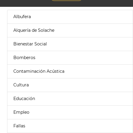
Albufera
Alquería de Solache
Bienestar Social
Bomberos
Contaminación Acústica
Cultura
Educación
Empleo
Fallas