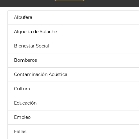
Albufera
Alquería de Solache
Bienestar Social
Bomberos
Contaminación Acústica
Cultura
Educación
Empleo
Fallas