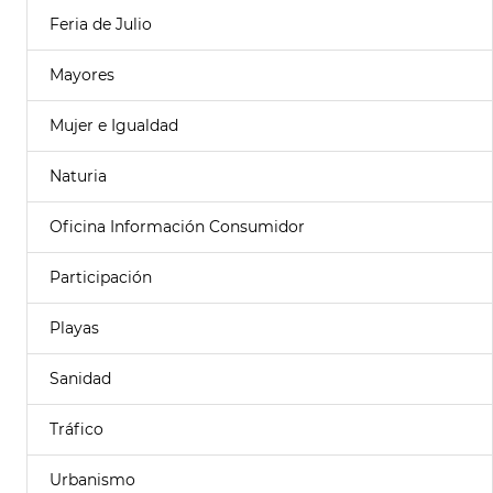
Feria de Julio
Mayores
Mujer e Igualdad
Naturia
Oficina Información Consumidor
Participación
Playas
Sanidad
Tráfico
Urbanismo