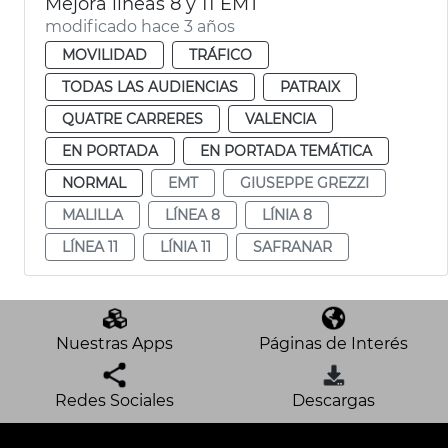
Mejora líneas 8 y 11 EMT
modificado hace 3 años
MOVILIDAD
TRÁFICO
TODAS LAS AUDIENCIAS
PATRAIX
QUATRE CARRERES
VALENCIA
EN PORTADA
EN PORTADA TEMÁTICA
NORMAL
EMT
GIUSEPPE GREZZI
MALILLA
LÍNEA 8
LÍNIA 8
LÍNEA 11
LÍNIA 11
SAFRANAR
Nuestras Apps
Páginas de Interés
Redes Sociales
Descargas