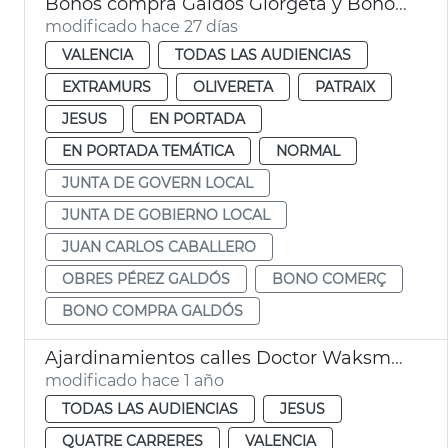
Bonos compra Galdós Giorgeta y Bonos Comercio València 2026
modificado hace 27 días
VALENCIA
TODAS LAS AUDIENCIAS
EXTRAMURS
OLIVERETA
PATRAIX
JESUS
EN PORTADA
EN PORTADA TEMÁTICA
NORMAL
JUNTA DE GOVERN LOCAL
JUNTA DE GOBIERNO LOCAL
JUAN CARLOS CABALLERO
OBRES PÉREZ GALDÓS
BONO COMERÇ
BONO COMPRA GALDÓS
Ajardinamientos calles Doctor Waksman y Uruguay València
modificado hace 1 año
TODAS LAS AUDIENCIAS
JESUS
QUATRE CARRERES
VALENCIA