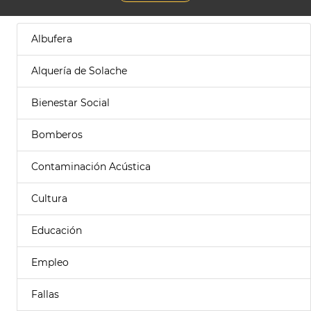
Albufera
Alquería de Solache
Bienestar Social
Bomberos
Contaminación Acústica
Cultura
Educación
Empleo
Fallas