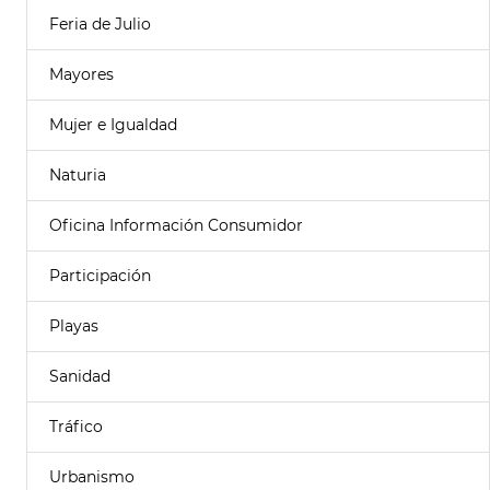
Feria de Julio
Mayores
Mujer e Igualdad
Naturia
Oficina Información Consumidor
Participación
Playas
Sanidad
Tráfico
Urbanismo