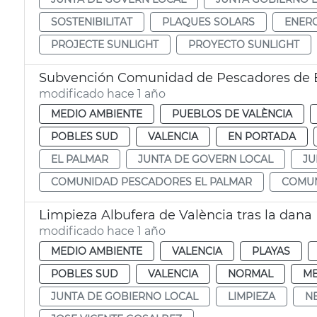
SOSTENIBILITAT
PLAQUES SOLARS
ENERG
PROJECTE SUNLIGHT
PROYECTO SUNLIGHT
Subvención Comunidad de Pescadores de 
modificado hace 1 año
MEDIO AMBIENTE
PUEBLOS DE VALÈNCIA
POBLES SUD
VALENCIA
EN PORTADA
EL PALMAR
JUNTA DE GOVERN LOCAL
JU
COMUNIDAD PESCADORES EL PALMAR
COMUN
Limpieza Albufera de València tras la dana
modificado hace 1 año
MEDIO AMBIENTE
VALENCIA
PLAYAS
POBLES SUD
VALENCIA
NORMAL
ME
JUNTA DE GOBIERNO LOCAL
LIMPIEZA
N