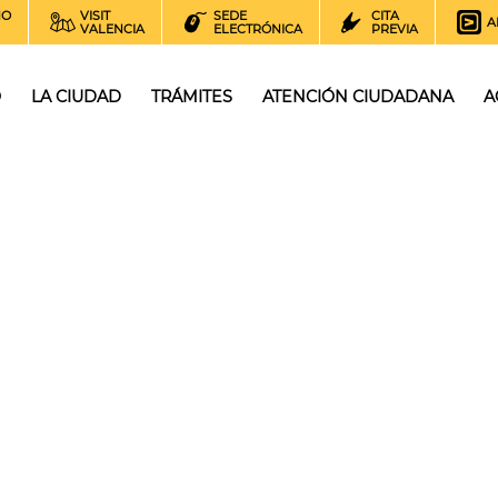
NO
VISIT
SEDE
CITA
A
VALENCIA
ELECTRÓNICA
PREVIA
O
LA CIUDAD
TRÁMITES
ATENCIÓN CIUDADANA
A