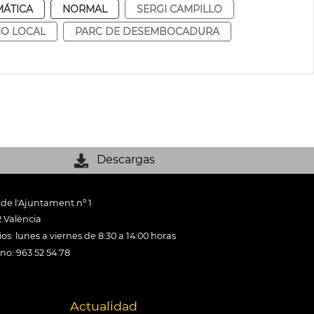
MÁTICA
NORMAL
SERGI CAMPILLO
NO LOCAL
PARC DE DESEMBOCADURA
Descargas
 de l'Ajuntament nº 1
 València
os: lunes a viernes de 8:30 a 14:00 horas
ono: 963 52 54 78
Actualidad