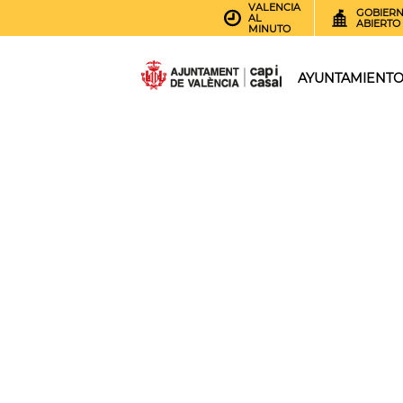
VALENCIA
GOBIER
AL
ABIERTO
MINUTO
AYUNTAMIENT