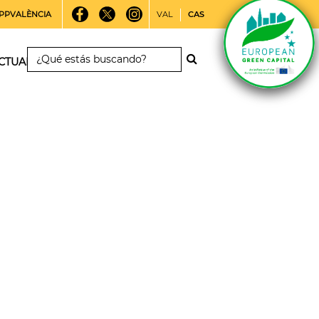
PPVALÈNCIA
VAL
CAS
CTUALIDAD