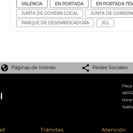
VALENCIA
EN PORTADA
EN PORTADA TE
JUNTA DE GOVERN LOCAL
JUNTA DE GOBIER
PARQUE DE DESEMBOCADURA
JGL
Páginas de Interés
Redes Sociales
Plaça
46002
Horari
Teléf
ad
Trámites
Atención