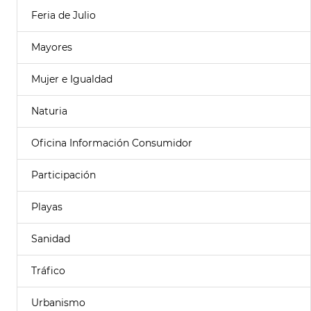
Feria de Julio
Mayores
Mujer e Igualdad
Naturia
Oficina Información Consumidor
Participación
Playas
Sanidad
Tráfico
Urbanismo