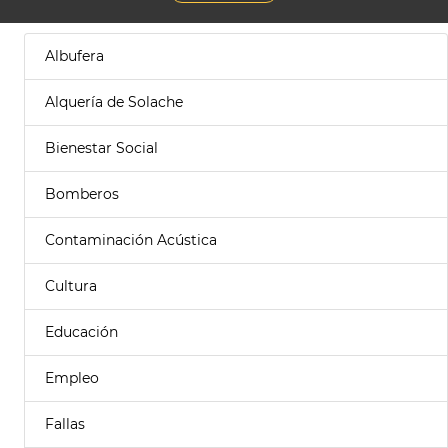
Albufera
Alquería de Solache
Bienestar Social
Bomberos
Contaminación Acústica
Cultura
Educación
Empleo
Fallas