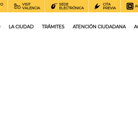
NO
VISIT
SEDE
CITA
A
VALENCIA
ELECTRÓNICA
PREVIA
O
LA CIUDAD
TRÁMITES
ATENCIÓN CIUDADANA
A