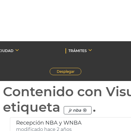
CIUDAD
TRÁMITES
Desplegar
Contenido con Vis
etiqueta
.
jr nba
Recepción NBA y WNBA
modificado hace 2 años