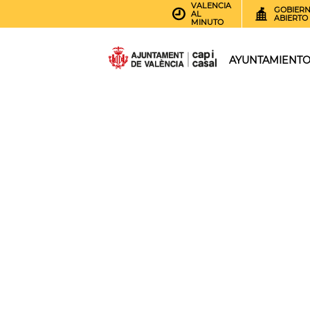
VALENCIA
GOBIER
AL
ABIERTO
MINUTO
AYUNTAMIENT