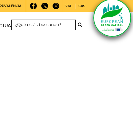
PPVALÈNCIA
VAL
CAS
CTUALIDAD