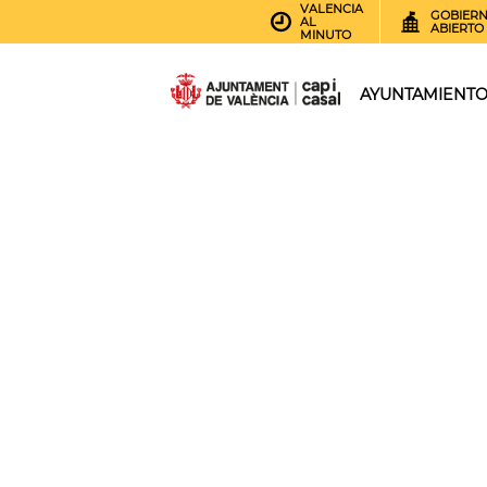
VALENCIA
GOBIER
AL
ABIERTO
MINUTO
AYUNTAMIENT