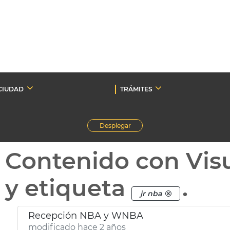
CIUDAD
TRÁMITES
Desplegar
Contenido con Vis
y etiqueta
.
jr nba
Recepción NBA y WNBA
modificado hace 2 años