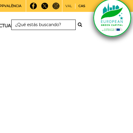
PPVALÈNCIA
VAL
CAS
CTUALIDAD