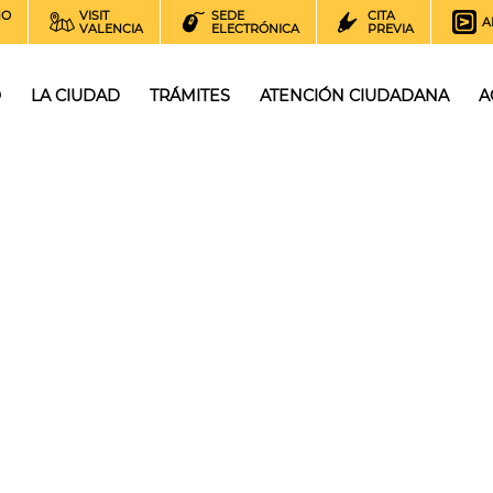
NO
VISIT
SEDE
CITA
A
VALENCIA
ELECTRÓNICA
PREVIA
O
LA CIUDAD
TRÁMITES
ATENCIÓN CIUDADANA
A