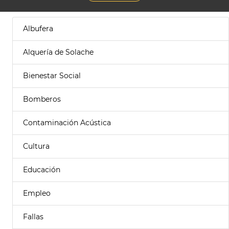
Albufera
Alquería de Solache
Bienestar Social
Bomberos
Contaminación Acústica
Cultura
Educación
Empleo
Fallas