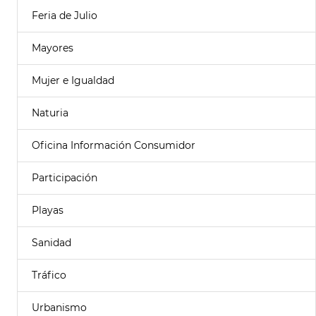
Feria de Julio
Mayores
Mujer e Igualdad
Naturia
Oficina Información Consumidor
Participación
Playas
Sanidad
Tráfico
Urbanismo