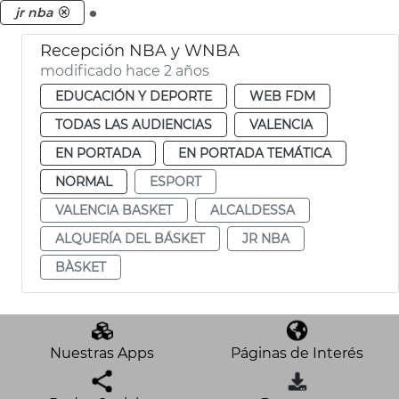
.
jr nba
Recepción NBA y WNBA
modificado hace 2 años
EDUCACIÓN Y DEPORTE
WEB FDM
TODAS LAS AUDIENCIAS
VALENCIA
EN PORTADA
EN PORTADA TEMÁTICA
NORMAL
ESPORT
VALENCIA BASKET
ALCALDESSA
ALQUERÍA DEL BÁSKET
JR NBA
BÀSKET
Nuestras Apps
Páginas de Interés