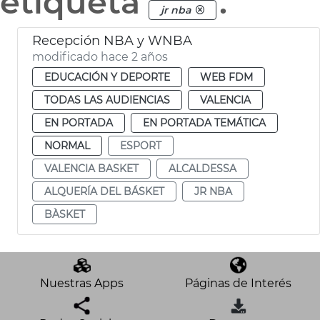
etiqueta
.
jr nba
Recepción NBA y WNBA
modificado hace 2 años
EDUCACIÓN Y DEPORTE
WEB FDM
TODAS LAS AUDIENCIAS
VALENCIA
EN PORTADA
EN PORTADA TEMÁTICA
NORMAL
ESPORT
VALENCIA BASKET
ALCALDESSA
ALQUERÍA DEL BÁSKET
JR NBA
BÀSKET
Nuestras Apps
Páginas de Interés