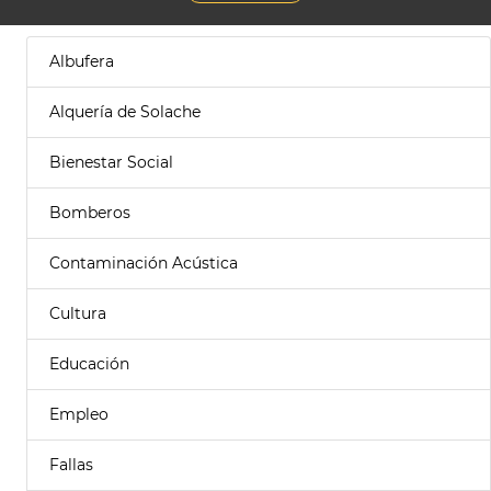
Albufera
Alquería de Solache
Bienestar Social
Bomberos
Contaminación Acústica
Cultura
Educación
Empleo
Fallas