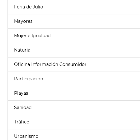
Feria de Julio
Mayores
Mujer e Igualdad
Naturia
Oficina Información Consumidor
Participación
Playas
Sanidad
Tráfico
Urbanismo