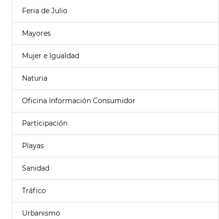
Feria de Julio
Mayores
Mujer e Igualdad
Naturia
Oficina Información Consumidor
Participación
Playas
Sanidad
Tráfico
Urbanismo