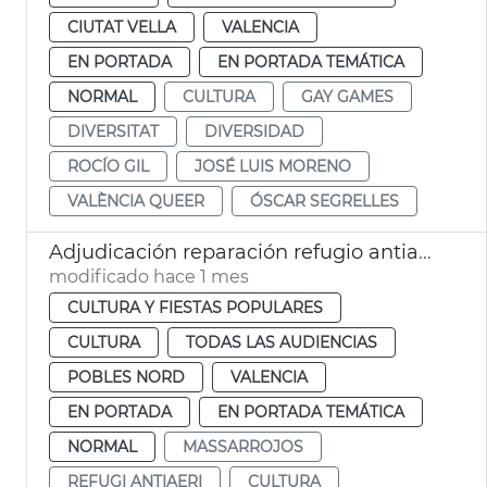
CIUTAT VELLA
VALENCIA
EN PORTADA
EN PORTADA TEMÁTICA
NORMAL
CULTURA
GAY GAMES
DIVERSITAT
DIVERSIDAD
ROCÍO GIL
JOSÉ LUIS MORENO
VALÈNCIA QUEER
ÓSCAR SEGRELLES
Adjudicación reparación refugio antiaéreo Massarrojos València
modificado hace 1 mes
CULTURA Y FIESTAS POPULARES
CULTURA
TODAS LAS AUDIENCIAS
POBLES NORD
VALENCIA
EN PORTADA
EN PORTADA TEMÁTICA
NORMAL
MASSARROJOS
REFUGI ANTIAERI
CULTURA