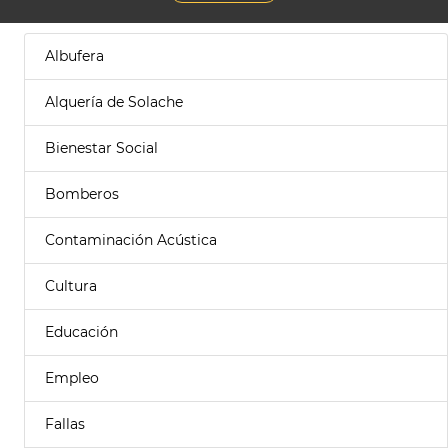
Albufera
Alquería de Solache
Bienestar Social
Bomberos
Contaminación Acústica
Cultura
Educación
Empleo
Fallas