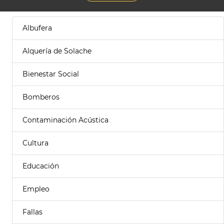
Albufera
Alquería de Solache
Bienestar Social
Bomberos
Contaminación Acústica
Cultura
Educación
Empleo
Fallas