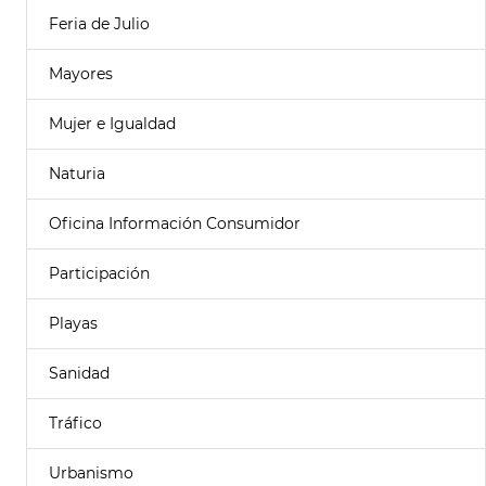
Feria de Julio
Mayores
Mujer e Igualdad
Naturia
Oficina Información Consumidor
Participación
Playas
Sanidad
Tráfico
Urbanismo