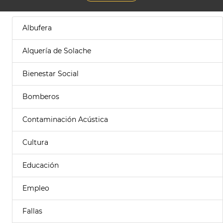
Albufera
Alquería de Solache
Bienestar Social
Bomberos
Contaminación Acústica
Cultura
Educación
Empleo
Fallas