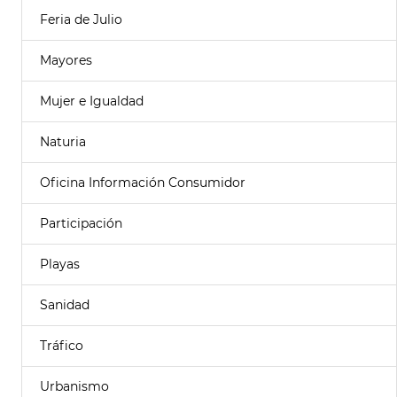
Feria de Julio
Mayores
Mujer e Igualdad
Naturia
Oficina Información Consumidor
Participación
Playas
Sanidad
Tráfico
Urbanismo