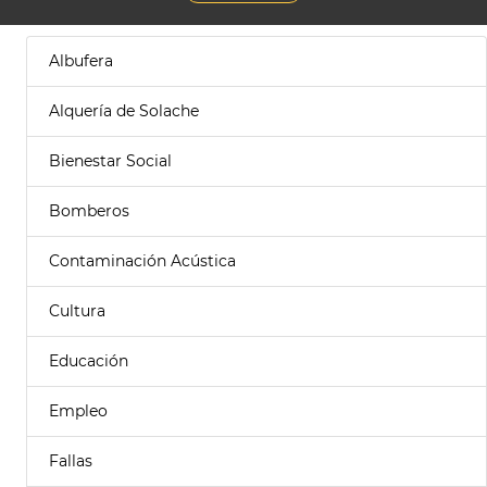
Albufera
Alquería de Solache
Bienestar Social
Bomberos
Contaminación Acústica
Cultura
Educación
Empleo
Fallas