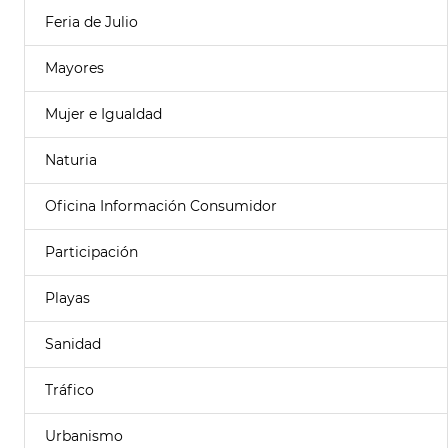
Feria de Julio
Mayores
Mujer e Igualdad
Naturia
Oficina Información Consumidor
Participación
Playas
Sanidad
Tráfico
Urbanismo