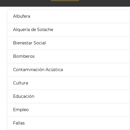
Albufera
Alquería de Solache
Bienestar Social
Bomberos
Contaminación Acústica
Cultura
Educación
Empleo
Fallas