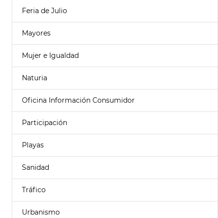
Feria de Julio
Mayores
Mujer e Igualdad
Naturia
Oficina Información Consumidor
Participación
Playas
Sanidad
Tráfico
Urbanismo