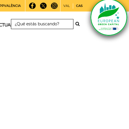
PPVALÈNCIA
VAL
CAS
CTUALIDAD