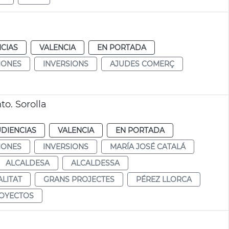
CIAS
VALENCIA
EN PORTADA
IONES
INVERSIONS
AJUDES COMERÇ
to. Sorolla
UDIENCIAS
VALENCIA
EN PORTADA
IONES
INVERSIONS
MARÍA JOSÉ CATALÁ
ALCALDESA
ALCALDESSA
LITAT
GRANS PROJECTES
PÉREZ LLORCA
OYECTOS