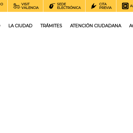
NO
VISIT
SEDE
CITA
A
VALENCIA
ELECTRÓNICA
PREVIA
O
LA CIUDAD
TRÁMITES
ATENCIÓN CIUDADANA
A