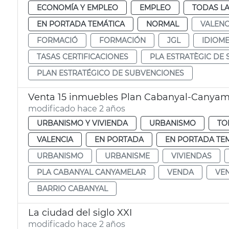
ECONOMÍA Y EMPLEO
EMPLEO
TODAS LA
EN PORTADA TEMÁTICA
NORMAL
VALENC
FORMACIÓ
FORMACIÓN
JGL
IDIOM
TASAS CERTIFICACIONES
PLA ESTRATÈGIC DE
PLAN ESTRATÉGICO DE SUBVENCIONES
Venta 15 inmuebles Plan Cabanyal-Canyam
modificado hace 2 años
URBANISMO Y VIVIENDA
URBANISMO
TO
VALENCIA
EN PORTADA
EN PORTADA TE
URBANISMO
URBANISME
VIVIENDAS
PLA CABANYAL CANYAMELAR
VENDA
VE
BARRIO CABANYAL
La ciudad del siglo XXI
modificado hace 2 años