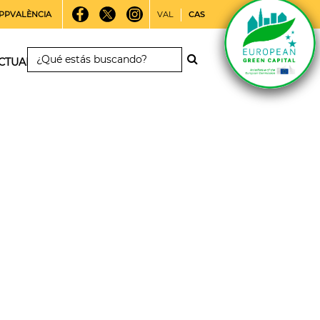
PPVALÈNCIA
VAL
CAS
CTUALIDAD