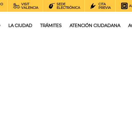
NO
VISIT
SEDE
CITA
A
VALENCIA
ELECTRÓNICA
PREVIA
O
LA CIUDAD
TRÁMITES
ATENCIÓN CIUDADANA
A