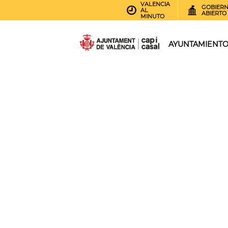
VALENCIA
GOBIER
AL
ABIERTO
MINUTO
AYUNTAMIENT