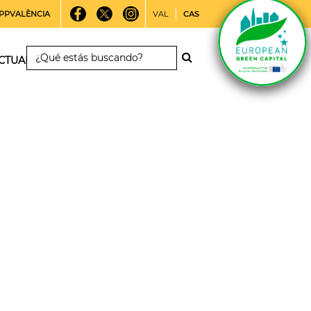
PPVALÈNCIA
VAL
CAS
CTUALIDAD