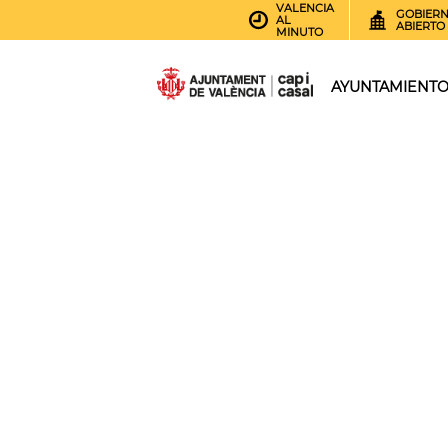
VALENCIA
GOBIER
AL
ABIERTO
MINUTO
AYUNTAMIENT