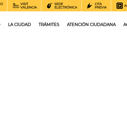
NO
VISIT
SEDE
CITA
A
VALENCIA
ELECTRÓNICA
PREVIA
O
LA CIUDAD
TRÁMITES
ATENCIÓN CIUDADANA
A