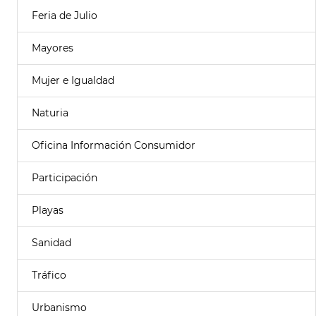
Feria de Julio
Mayores
Mujer e Igualdad
Naturia
Oficina Información Consumidor
Participación
Playas
Sanidad
Tráfico
Urbanismo