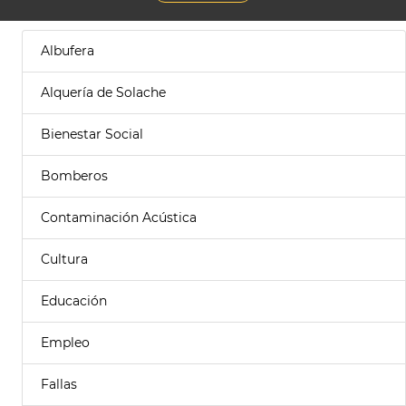
Albufera
Alquería de Solache
Bienestar Social
Bomberos
Contaminación Acústica
Cultura
Educación
Empleo
Fallas