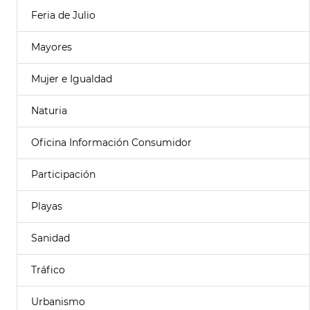
Feria de Julio
Mayores
Mujer e Igualdad
Naturia
Oficina Información Consumidor
Participación
Playas
Sanidad
Tráfico
Urbanismo