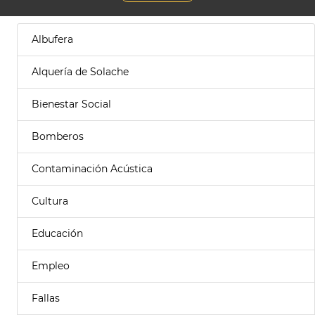
Albufera
Alquería de Solache
Bienestar Social
Bomberos
Contaminación Acústica
Cultura
Educación
Empleo
Fallas