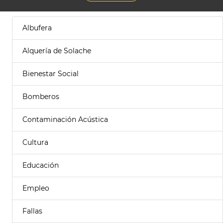
Albufera
Alquería de Solache
Bienestar Social
Bomberos
Contaminación Acústica
Cultura
Educación
Empleo
Fallas