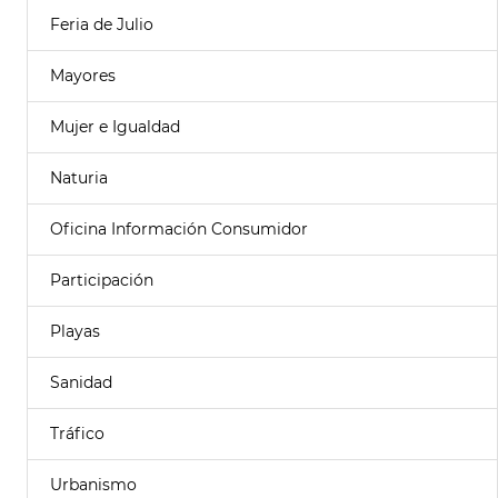
Feria de Julio
Mayores
Mujer e Igualdad
Naturia
Oficina Información Consumidor
Participación
Playas
Sanidad
Tráfico
Urbanismo