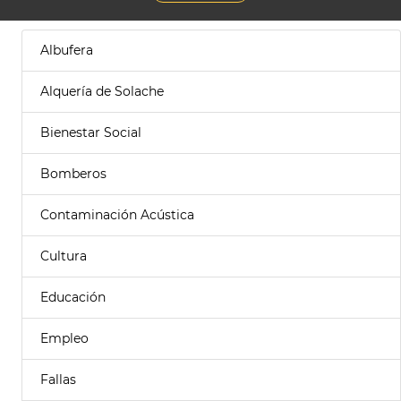
Albufera
Alquería de Solache
Bienestar Social
Bomberos
Contaminación Acústica
Cultura
Educación
Empleo
Fallas