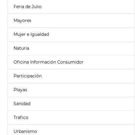
Feria de Julio
Mayores
Mujer e Igualdad
Naturia
Oficina Información Consumidor
Participación
Playas
Sanidad
Tráfico
Urbanismo