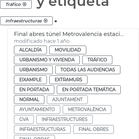
y etiqueta
Tráfico
.
infraestructuras
Final abres túnel Metrovalencia estaciones de Xàtiva y Alicante
modificado hace 1 año
ALCALDÍA
MOVILIDAD
URBANISMO Y VIVIENDA
TRÁFICO
URBANISMO
TODAS LAS AUDIENCIAS
EIXAMPLE
EXTRAMURS
EN PORTADA
EN PORTADA TEMÁTICA
NORMAL
AJUNTAMENT
AYUNTAMIENTO
METROVALÈNCIA
GVA
INFRAESTRUCTURES
INFRAESTRUCTURAS
FINAL OBRES