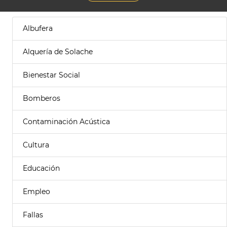
Albufera
Alquería de Solache
Bienestar Social
Bomberos
Contaminación Acústica
Cultura
Educación
Empleo
Fallas