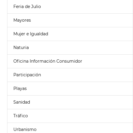
Feria de Julio
Mayores
Mujer e Igualdad
Naturia
Oficina Información Consumidor
Participación
Playas
Sanidad
Tráfico
Urbanismo