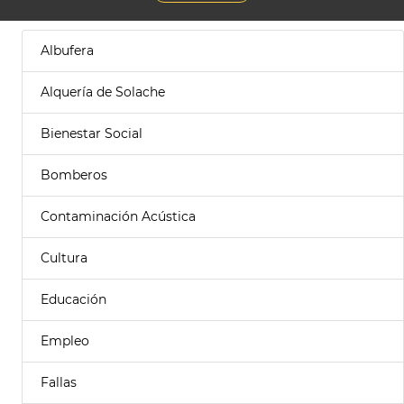
Albufera
Alquería de Solache
Bienestar Social
Bomberos
Contaminación Acústica
Cultura
Educación
Empleo
Fallas