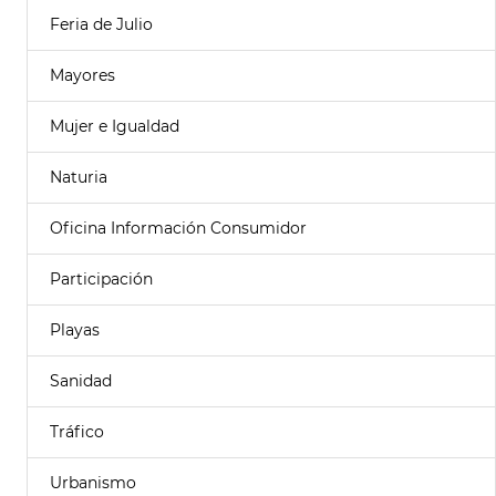
Feria de Julio
Mayores
Mujer e Igualdad
Naturia
Oficina Información Consumidor
Participación
Playas
Sanidad
Tráfico
Urbanismo