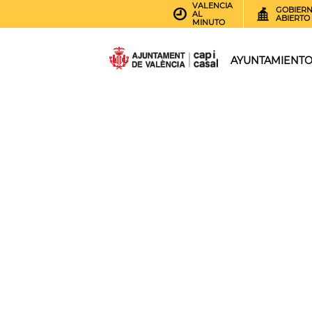
VALENCIA
GOBIER
AL
ABIERTO
MINUTO
AYUNTAMIENT