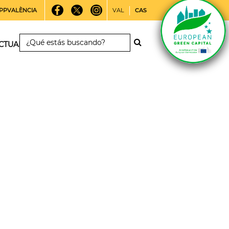
PPVALÈNCIA
VAL
CAS
CTUALIDAD