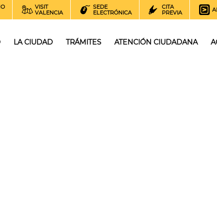
NO
VISIT
SEDE
CITA
A
VALENCIA
ELECTRÓNICA
PREVIA
O
LA CIUDAD
TRÁMITES
ATENCIÓN CIUDADANA
A