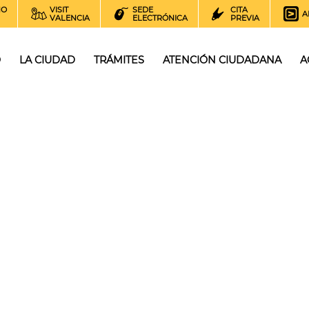
NO
VISIT
SEDE
CITA
A
VALENCIA
ELECTRÓNICA
PREVIA
O
LA CIUDAD
TRÁMITES
ATENCIÓN CIUDADANA
A