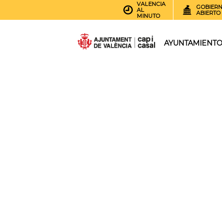
VALENCIA
GOBIER
AL
ABIERTO
MINUTO
AYUNTAMIENT