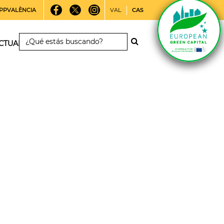
PPVALÈNCIA
VAL
CAS
CTUALIDAD