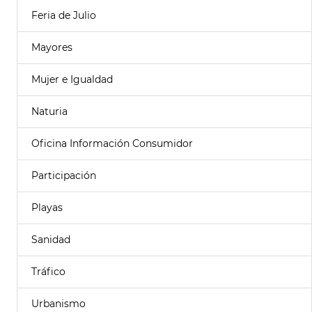
Feria de Julio
Mayores
Mujer e Igualdad
Naturia
Oficina Información Consumidor
Participación
Playas
Sanidad
Tráfico
Urbanismo