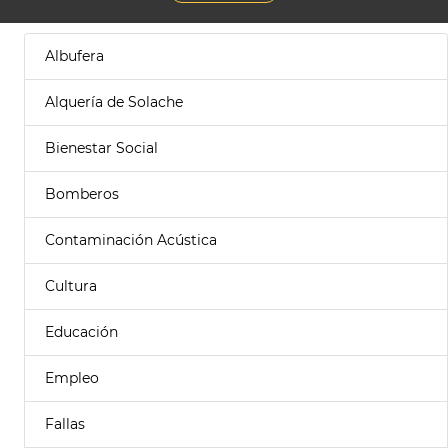
Albufera
Alquería de Solache
Bienestar Social
Bomberos
Contaminación Acústica
Cultura
Educación
Empleo
Fallas