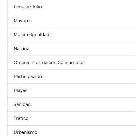
Feria de Julio
Mayores
Mujer e Igualdad
Naturia
Oficina Información Consumidor
Participación
Playas
Sanidad
Tráfico
Urbanismo