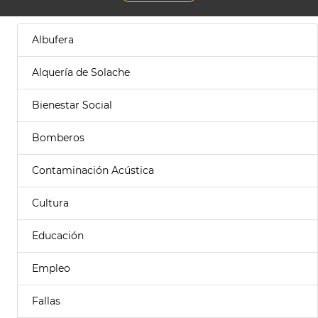
Albufera
Alquería de Solache
Bienestar Social
Bomberos
Contaminación Acústica
Cultura
Educación
Empleo
Fallas