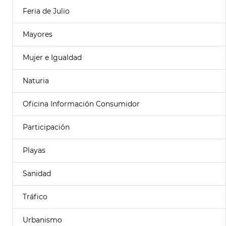
Feria de Julio
Mayores
Mujer e Igualdad
Naturia
Oficina Información Consumidor
Participación
Playas
Sanidad
Tráfico
Urbanismo