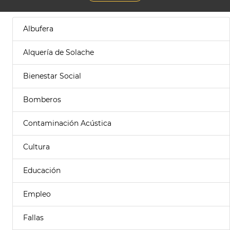
Albufera
Alquería de Solache
Bienestar Social
Bomberos
Contaminación Acústica
Cultura
Educación
Empleo
Fallas