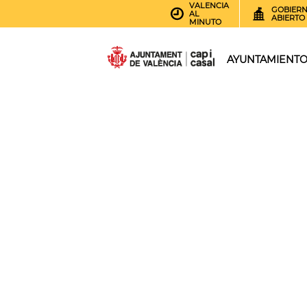
VALENCIA
GOBIER
AL
ABIERTO
MINUTO
AYUNTAMIENT