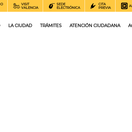
NO
VISIT
SEDE
CITA
A
VALENCIA
ELECTRÓNICA
PREVIA
O
LA CIUDAD
TRÁMITES
ATENCIÓN CIUDADANA
A