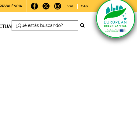
PPVALÈNCIA
VAL
CAS
CTUALIDAD