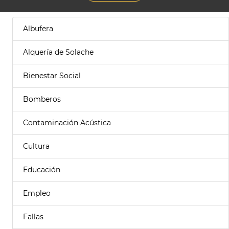
Albufera
Alquería de Solache
Bienestar Social
Bomberos
Contaminación Acústica
Cultura
Educación
Empleo
Fallas