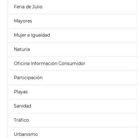
Feria de Julio
Mayores
Mujer e Igualdad
Naturia
Oficina Información Consumidor
Participación
Playas
Sanidad
Tráfico
Urbanismo