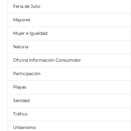
Feria de Julio
Mayores
Mujer e Igualdad
Naturia
Oficina Información Consumidor
Participación
Playas
Sanidad
Tráfico
Urbanismo