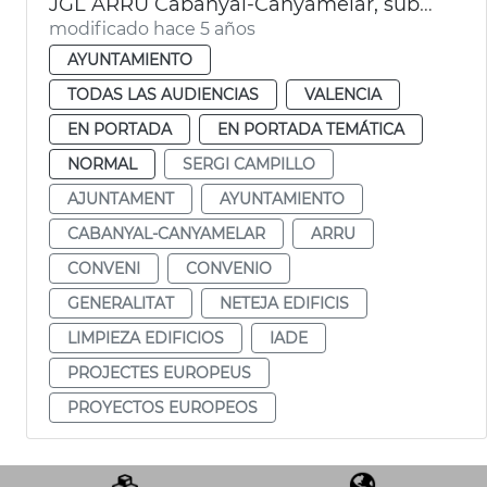
JGL ARRU Cabanyal-Canyamelar, subvenciones IDAE
modificado hace 5 años
AYUNTAMIENTO
TODAS LAS AUDIENCIAS
VALENCIA
EN PORTADA
EN PORTADA TEMÁTICA
NORMAL
SERGI CAMPILLO
AJUNTAMENT
AYUNTAMIENTO
CABANYAL-CANYAMELAR
ARRU
CONVENI
CONVENIO
GENERALITAT
NETEJA EDIFICIS
LIMPIEZA EDIFICIOS
IADE
PROJECTES EUROPEUS
PROYECTOS EUROPEOS