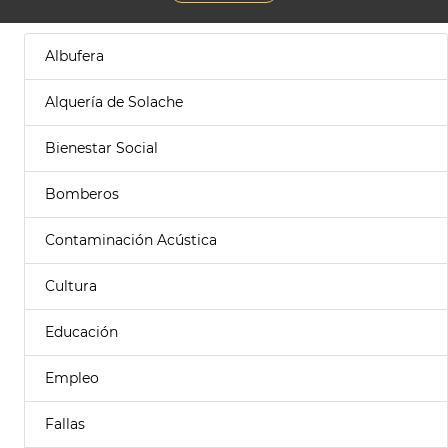
Albufera
Alquería de Solache
Bienestar Social
Bomberos
Contaminación Acústica
Cultura
Educación
Empleo
Fallas